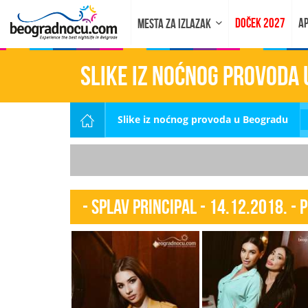
DOČEK 2027
AP
MESTA ZA IZLAZAK
Slike iz noćnog provoda
Slike iz noćnog provoda u Beogradu
- Splav Principal - 14.12.2018. - 