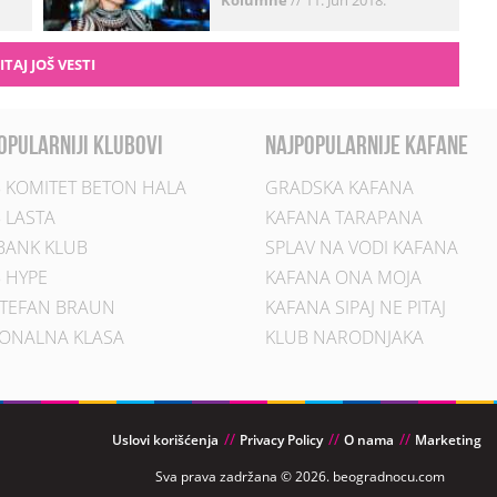
Kolumne
//
11. Jun 2018.
ITAJ JOŠ VESTI
opularniji klubovi
najpopularnije kafane
 KOMITET BETON HALA
GRADSKA KAFANA
 LASTA
KAFANA TARAPANA
BANK KLUB
SPLAV NA VODI KAFANA
 HYPE
KAFANA ONA MOJA
TEFAN BRAUN
KAFANA SIPAJ NE PITAJ
ONALNA KLASA
KLUB NARODNJAKA
Uslovi korišćenja
Privacy Policy
O nama
Marketing
Sva prava zadržana © 2026. beogradnocu.com