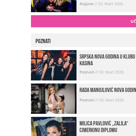
Najave
//
02. Mart 2026.
UČ
Poznati
Srpska Nova godina u klubu
Kasina
Poznati
//
02. Mart 2026.
Rada Manojlović Nova godi
Poznati
//
02. Mart 2026.
Milica Pavlović „zalila“
cimerkinu diplomu