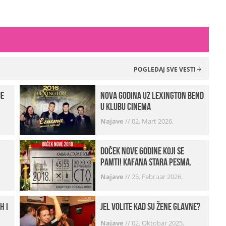
POGLEDAJ SVE VESTI
je
Nova godina uz Lexington bend
u klubu Cinema
Najave
//
02. Mart 2026.
Doček Nove godine koji se
pamti! Kafana Stara pesma.
Najave
//
25. Februar 2026.
h i
Jel volite kad su žene glavne?
Najave
//
02. Oktobar 2025.