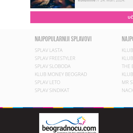
Kolumne
//
24. Mart 2024.
UČ
najpopularniji splavovi
najp
SPLAV LASTA
KLUB
SPLAV FREESTYLER
KLUB
SPLAV SLOBODA
THE 
KLUB MONEY BEOGRAD
KLUB
SPLAV LETO
MR S
SPLAV SINDIKAT
NACI