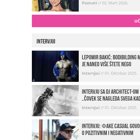
Poznati
//
02. Mart 2026.
UČ
Intervjui
Lepomir Bakić: Bodibilding 
je naneo više štete nego
koristi!
Intervjui
//
01. Oktobar 2025.
Intervju sa DJ Architect-om 
„Čovek se nagleda svega ka
je noćni život u pitanju. U
Intervjui
//
01. Oktobar 2025.
klubovima najmanje vidim
provod“
INTERVJU: Фake Casual govo
o pozitivnim i negativnim
stranama svog posla,