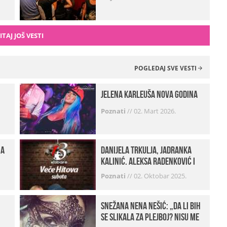
ITAJ JOŠ VESTI
POGLEDAJ SVE VESTI
Jelena Karleuša Nova godina
Poznati
//
02. Mart 2026.
na
Danijela Trkulja, Jadranka
Kalinić, Aleksa Radenković i
Husa Beat Street u Kabareu 13
Poznati
//
02. Oktobar 2025.
Snežana Nena Nešić: „Da li bih
se slikala za Plejboj? Nisu me