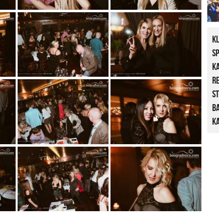
K
S
K
R
St
B
Ka