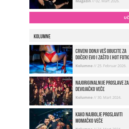
Magazin
//
02. Mart 2026.
UČ
Kolumne
Crveni donji veš obucite za
doček! Evo i zašto ( hot fotk
Kolumne
//
25. Februar 2026.
Najoriginalnije proslave za
devojačko veče
Kolumne
//
30. Mart 2024.
Kako najbolje proslaviti
momačko veče