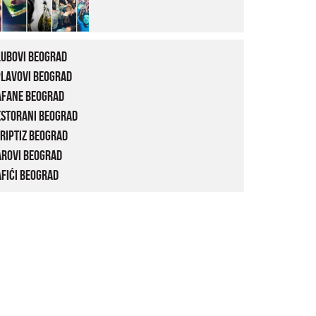
lubovi Beograd
plavovi Beograd
afane Beograd
estorani Beograd
riptiz Beograd
arovi Beograd
fići Beograd