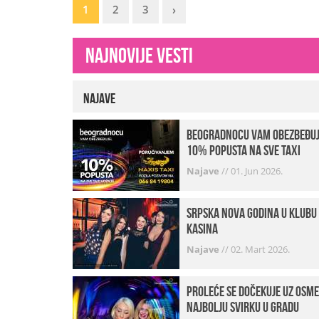
1
2
3
›
Najnovije vesti
Najave
beogradnocu vam obezbeđu
10% popusta na sve taxi
vožnje
Najave
//
01. Jun 2026.
Srpska Nova godina u klubu
Kasina
Najave
//
02. Mart 2026.
Proleće se dočekuje uz osme
najbolju svirku u gradu