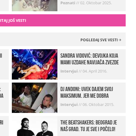
zvali…“ (FOTO+VIDEO)
Poznati
//
02. Oktobar 2025.
ITAJ JOŠ VESTI
POGLEDAJ SVE VESTI
mi
Sandra Vidović: devojka koja
mami uzdahe navijača Zvezde
Intervjui
//
04. April 2016.
:
Dj Andoni: Uvek dajem svoj
da
maksimum, jer me dobra
muzika pokreće
Intervjui
//
06. Oktobar 2015.
ri
The Beatshakers: Beograd je
naš grad, tu je sve i počelo!