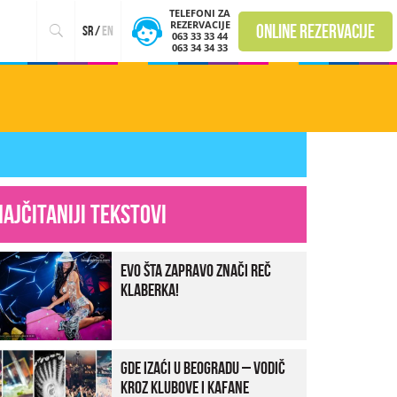
TELEFONI ZA
REZERVACIJE
online rezervacije
sr
/
en
063 33 33 44
063 34 34 33
Najčitaniji tekstovi
Evo šta zapravo znači reč
klaberka!
Gde izaći u Beogradu – vodič
kroz klubove i kafane