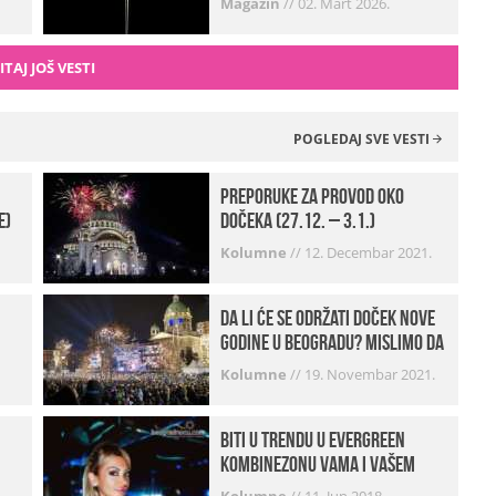
Magazin
//
02. Mart 2026.
ITAJ JOŠ VESTI
POGLEDAJ SVE VESTI
Preporuke za provod oko
e)
dočeka (27.12. – 3.1.)
Kolumne
//
12. Decembar 2021.
Da li će se održati doček Nove
godine u Beogradu? Mislimo da
imamo jako DOBRE VESTI!
Kolumne
//
19. Novembar 2021.
Biti u trendu u Evergreen
kombinezonu vama i vašem
frendu