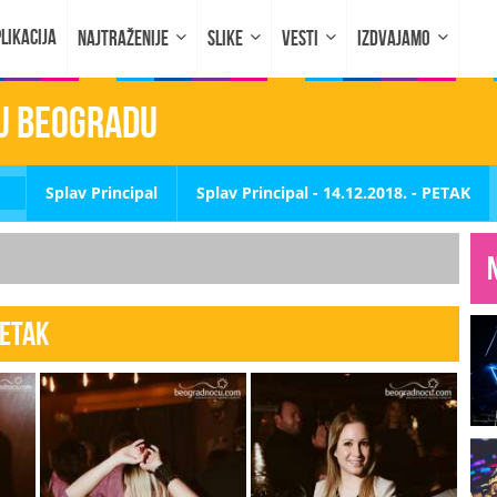
LIKACIJA
NAJTRAŽENIJE
SLIKE
VESTI
IZDVAJAMO
 u Beogradu
Splav Principal
Splav Principal - 14.12.2018. - PETAK
PETAK