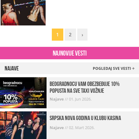
1
2
›
Najnovije vesti
Najave
POGLEDAJ SVE VESTI
beogradnocu vam obezbeđuje 10%
popusta na sve taxi vožnje
Najave
//
01. Jun 2026.
Srpska Nova godina u klubu Kasina
Najave
//
02. Mart 2026.