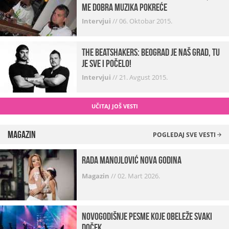
me dobra muzika pokreće
Intervjui
//
06. Oktobar 2015.
The Beatshakers: Beograd je naš grad, tu
je sve i počelo!
Intervjui
//
21. Avgust 2015.
UČITAJ JOŠ VESTI
Magazin
POGLEDAJ SVE VESTI
Rada Manojlović Nova godina
Magazin
//
02. Mart 2026.
Novogodišnje pesme koje obeleže svaki
Doček