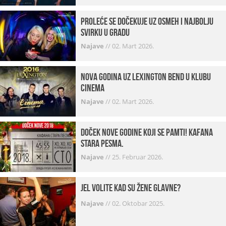
Proleće se dočekuje uz osmeh i najbolju
svirku u gradu
Najave
//
02. Mart 2026.
Nova godina uz Lexington bend u klubu
Cinema
Najave
//
02. Mart 2026.
Doček Nove godine koji se pamti! Kafana
Stara pesma.
Najave
//
25. Februar 2026.
Jel volite kad su žene glavne?
Najave
//
02. Oktobar 2025.