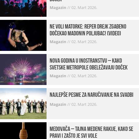
Magazin
//
02. Mart 2026.
Ne voli matorke: Reper Drejk zgađeno
dočekao Madonin poljubac! (VIDEO)
Magazin
//
02. Mart 2026.
Nova godina u inostranstvu – kako
svetske metropole obeležavaju doček
Magazin
//
02. Mart 2026.
Najlepše pesme za naručivanje na svadbi
Magazin
//
02. Mart 2026.
Medovača – tajna medene rakije, kako se
pravi i zašto je svi vole