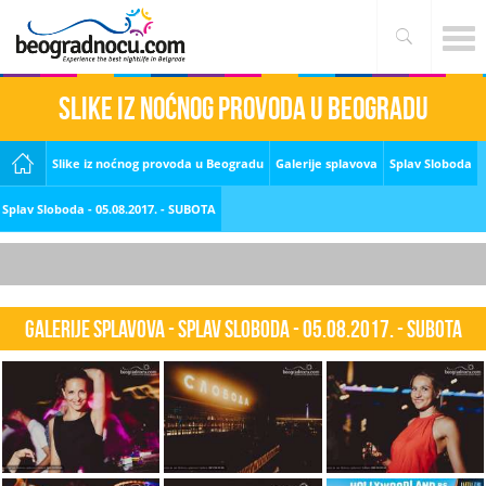
Slike iz noćnog provoda u Beogradu
Slike iz noćnog provoda u Beogradu
Galerije splavova
Splav Sloboda
Splav Sloboda - 05.08.2017. - SUBOTA
Galerije splavova - Splav Sloboda - 05.08.2017. - SUBOTA