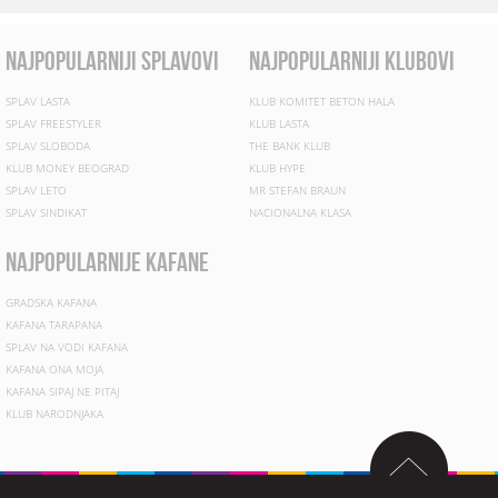
najpopularniji splavovi
najpopularniji klubovi
SPLAV LASTA
KLUB KOMITET BETON HALA
SPLAV FREESTYLER
KLUB LASTA
SPLAV SLOBODA
THE BANK KLUB
KLUB MONEY BEOGRAD
KLUB HYPE
SPLAV LETO
MR STEFAN BRAUN
SPLAV SINDIKAT
NACIONALNA KLASA
najpopularnije kafane
GRADSKA KAFANA
KAFANA TARAPANA
SPLAV NA VODI KAFANA
KAFANA ONA MOJA
KAFANA SIPAJ NE PITAJ
KLUB NARODNJAKA