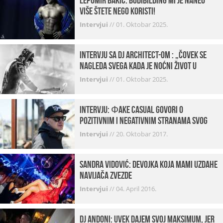
Lepomir Bakić: Bodibilding mi je naneo
više štete nego koristi!
Intervjui
//
01. Oktobar 2025.
Intervju sa DJ Architect-om : „Čovek se
nagleda svega kada je noćni život u
pitanju. U klubovima najmanje vidim
Intervjui
//
01. Oktobar 2025.
provod“
INTERVJU: Фake Casual govori o
pozitivnim i negativnim stranama svog
posla, počecima, omiljenim mestima …
Intervjui
//
20. Oktobar 2017.
Sandra Vidović: devojka koja mami uzdahe
navijača Zvezde
Intervjui
//
04. April 2016.
Dj Andoni: Uvek dajem svoj maksimum, jer