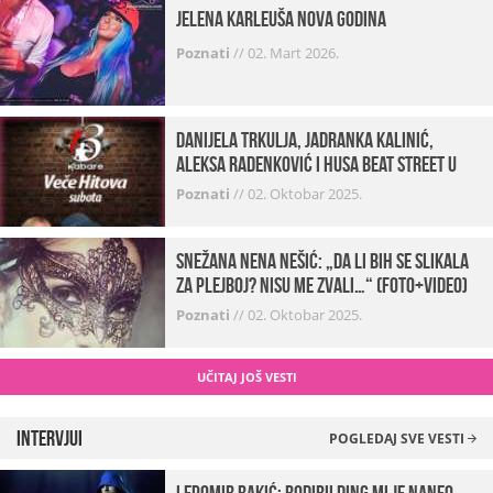
Jelena Karleuša Nova godina
Poznati
//
02. Mart 2026.
Danijela Trkulja, Jadranka Kalinić,
Aleksa Radenković i Husa Beat Street u
Kabareu 13
Poznati
//
02. Oktobar 2025.
Snežana Nena Nešić: „Da li bih se slikala
za Plejboj? Nisu me zvali…“ (FOTO+VIDEO)
Poznati
//
02. Oktobar 2025.
UČITAJ JOŠ VESTI
Intervjui
POGLEDAJ SVE VESTI