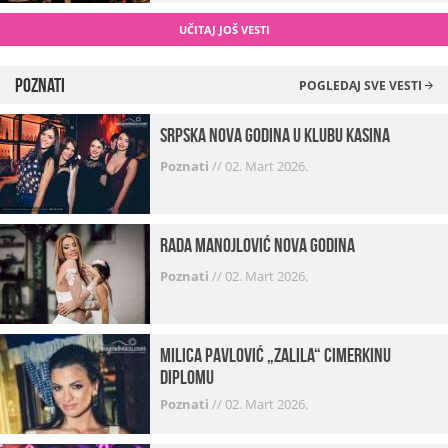
UČITAJ JOŠ VESTI
Poznati
POGLEDAJ SVE VESTI
Srpska Nova godina u klubu Kasina
Poznati
//
02. Mart 2026.
Rada Manojlović Nova godina
Poznati
//
02. Mart 2026.
Milica Pavlović „zalila“ cimerkinu
diplomu
Poznati
//
02. Mart 2026.