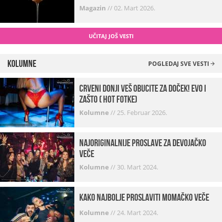
Magazin
//
02. Mart 2026.
UČITAJ JOŠ VESTI
Kolumne
POGLEDAJ SVE VESTI
Crveni donji veš obucite za doček! Evo i
zašto ( hot fotke)
Kolumne
//
25. Februar 2026.
Najoriginalnije proslave za devojačko
veče
Kolumne
//
30. Mart 2024.
Kako najbolje proslaviti momačko veče
Kolumne
//
24. Mart 2024.