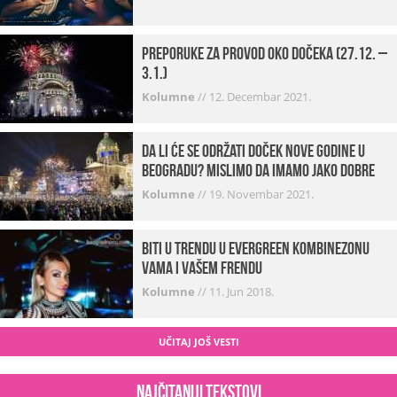
Preporuke za provod oko dočeka (27.12. –
3.1.)
Kolumne
//
12. Decembar 2021.
Da li će se održati doček Nove godine u
Beogradu? Mislimo da imamo jako DOBRE
VESTI!
Kolumne
//
19. Novembar 2021.
Biti u trendu u Evergreen kombinezonu
vama i vašem frendu
Kolumne
//
11. Jun 2018.
UČITAJ JOŠ VESTI
Najčitaniji tekstovi