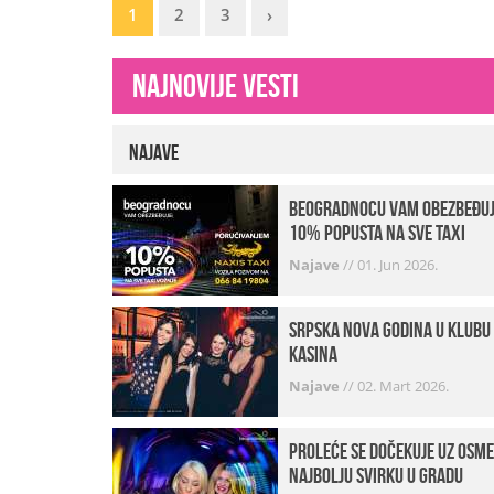
1
2
3
›
Najnovije vesti
Najave
beogradnocu vam obezbeđu
10% popusta na sve taxi
vožnje
Najave
//
01. Jun 2026.
Srpska Nova godina u klubu
Kasina
Najave
//
02. Mart 2026.
Proleće se dočekuje uz osme
najbolju svirku u gradu