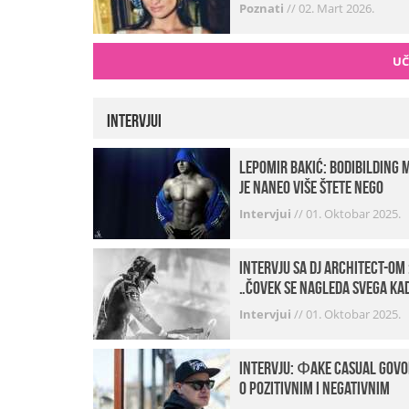
Poznati
//
02. Mart 2026.
UČ
Intervjui
Lepomir Bakić: Bodibilding 
je naneo više štete nego
koristi!
Intervjui
//
01. Oktobar 2025.
Intervju sa DJ Architect-om 
„Čovek se nagleda svega ka
je noćni život u pitanju. U
Intervjui
//
01. Oktobar 2025.
klubovima najmanje vidim
provod“
INTERVJU: Фake Casual govo
o pozitivnim i negativnim
stranama svog posla,