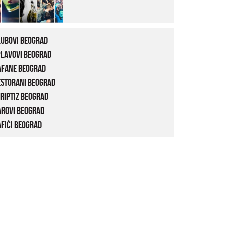
lubovi Beograd
plavovi Beograd
afane Beograd
estorani Beograd
riptiz Beograd
arovi Beograd
fići Beograd