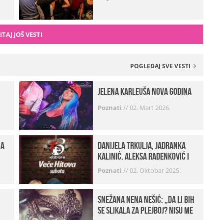
ITAJ JOŠ VESTI
POGLEDAJ SVE VESTI
Jelena Karleuša Nova godina
Poznati
//
02. Mart 2026.
na
Danijela Trkulja, Jadranka
Kalinić, Aleksa Radenković i
Husa Beat Street u Kabareu 13
Poznati
//
02. Oktobar 2025.
Snežana Nena Nešić: „Da li bih
se slikala za Plejboj? Nisu me