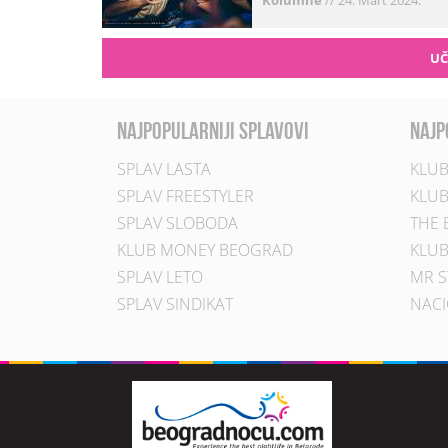
Kolumne
//
24. Mart 2024.
UČ
najpopularniji splavovi
najp
SPLAV LASTA
KLUB
SPLAV FREESTYLER
KLUB
SPLAV SLOBODA
THE 
KLUB MONEY BEOGRAD
KLUB
SPLAV LETO
MR S
SPLAV SINDIKAT
NACI