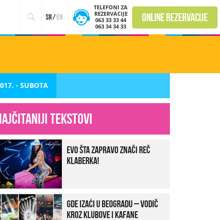
TELEFONI ZA
REZERVACIJE
online rezervacije
sr
/
en
063 33 33 44
063 34 34 33
2017. - SUBOTA
Najčitaniji tekstovi
Evo šta zapravo znači reč
klaberka!
Gde izaći u Beogradu – vodič
kroz klubove i kafane