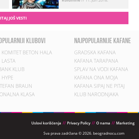
Kolumne
//
11. Jun 2018.
ITAJ JOŠ VESTI
opularniji klubovi
najpopularnije kafane
 KOMITET BETON HALA
GRADSKA KAFANA
 LASTA
KAFANA TARAPANA
BANK KLUB
SPLAV NA VODI KAFANA
 HYPE
KAFANA ONA MOJA
TEFAN BRAUN
KAFANA SIPAJ NE PITAJ
ONALNA KLASA
KLUB NARODNJAKA
Uslovi korišćenja
Privacy Policy
O nama
Marketing
Sva prava zadržana © 2026. beogradnocu.com