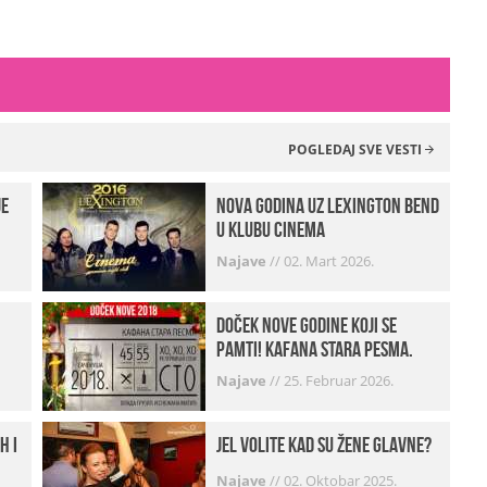
POGLEDAJ SVE VESTI
je
Nova godina uz Lexington bend
u klubu Cinema
Najave
//
02. Mart 2026.
Doček Nove godine koji se
pamti! Kafana Stara pesma.
Najave
//
25. Februar 2026.
h i
Jel volite kad su žene glavne?
Najave
//
02. Oktobar 2025.