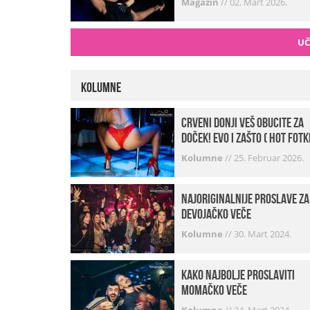
Magazin
//
02. Mart 2026.
UČ
Kolumne
Crveni donji veš obucite za
doček! Evo i zašto ( hot fotk
Kolumne
//
25. Februar 2026.
Najoriginalnije proslave za
devojačko veče
Kolumne
//
30. Mart 2024.
Kako najbolje proslaviti
momačko veče