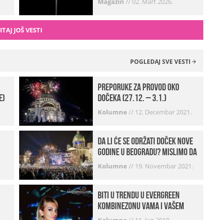
Magazin
//
02. Mart 2026.
ITAJ JOŠ VESTI
POGLEDAJ SVE VESTI
Preporuke za provod oko
e)
dočeka (27.12. – 3.1.)
Kolumne
//
12. Decembar 2021.
Da li će se održati doček Nove
godine u Beogradu? Mislimo da
imamo jako DOBRE VESTI!
Kolumne
//
19. Novembar 2021.
Biti u trendu u Evergreen
kombinezonu vama i vašem
frendu