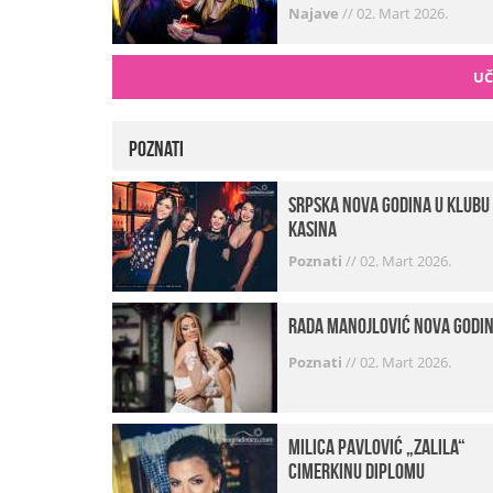
Najave
//
02. Mart 2026.
UČ
Poznati
Srpska Nova godina u klubu
Kasina
Poznati
//
02. Mart 2026.
Rada Manojlović Nova godi
Poznati
//
02. Mart 2026.
Milica Pavlović „zalila“
cimerkinu diplomu