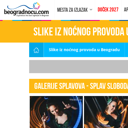
DOČEK 2027
AP
MESTA ZA IZLAZAK
Slike iz noćnog provoda
Slike iz noćnog provoda u Beogradu
Galerije splavova - Splav Sloboda