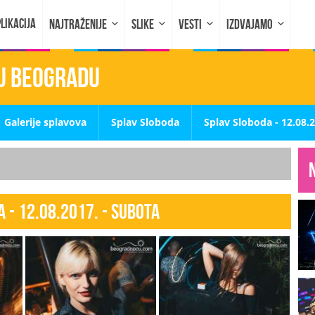
LIKACIJA
NAJTRAŽENIJE
SLIKE
VESTI
IZDVAJAMO
 u Beogradu
Galerije splavova
Splav Sloboda
Splav Sloboda - 12.08.
 - 12.08.2017. - SUBOTA