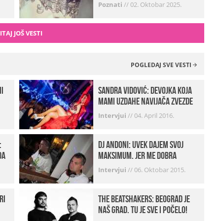
zvali…“ (FOTO+VIDEO)
Poznati
//
02. Oktobar 2025.
ITAJ JOŠ VESTI
POGLEDAJ SVE VESTI
mi
Sandra Vidović: devojka koja
mami uzdahe navijača Zvezde
Intervjui
//
04. April 2016.
:
Dj Andoni: Uvek dajem svoj
da
maksimum, jer me dobra
muzika pokreće
Intervjui
//
06. Oktobar 2015.
ri
The Beatshakers: Beograd je
naš grad, tu je sve i počelo!