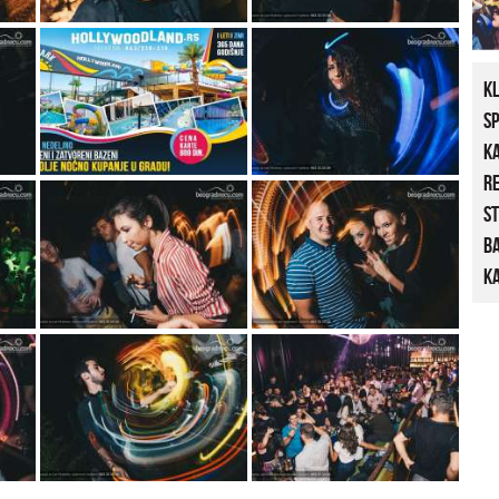
K
S
K
R
St
B
Ka