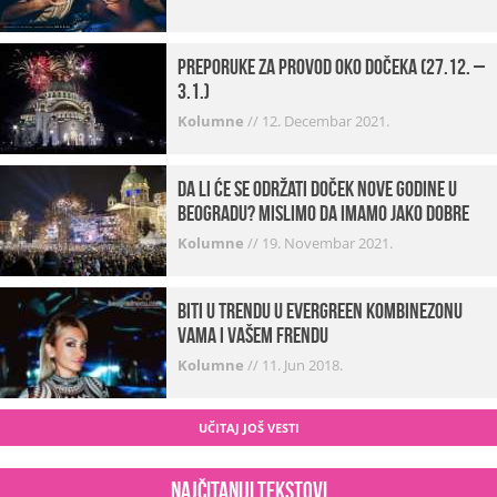
Preporuke za provod oko dočeka (27.12. –
3.1.)
Kolumne
//
12. Decembar 2021.
Da li će se održati doček Nove godine u
Beogradu? Mislimo da imamo jako DOBRE
VESTI!
Kolumne
//
19. Novembar 2021.
Biti u trendu u Evergreen kombinezonu
vama i vašem frendu
Kolumne
//
11. Jun 2018.
UČITAJ JOŠ VESTI
Najčitaniji tekstovi