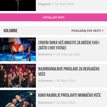
Magazin
//
02. Mart 2026.
UČITAJ JOŠ VESTI
Kolumne
POGLEDAJ SVE VESTI
Crveni donji veš obucite za doček! Evo i
zašto ( hot fotke)
Kolumne
//
25. Februar 2026.
Najoriginalnije proslave za devojačko
veče
Kolumne
//
30. Mart 2024.
Kako najbolje proslaviti momačko veče
Kolumne
//
24. Mart 2024.