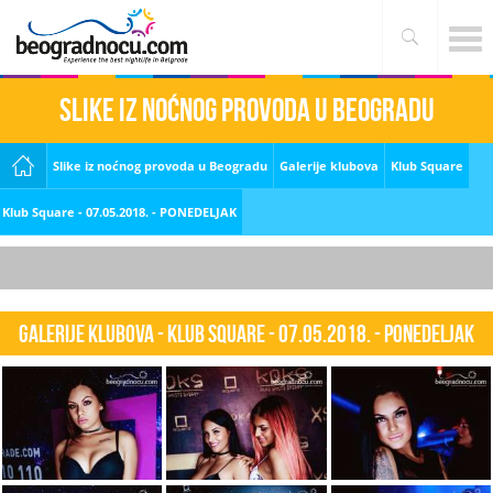
Slike iz noćnog provoda u Beogradu
Slike iz noćnog provoda u Beogradu
Galerije klubova
Klub Square
Klub Square - 07.05.2018. - PONEDELJAK
Galerije klubova - Klub Square - 07.05.2018. - PONEDELJAK