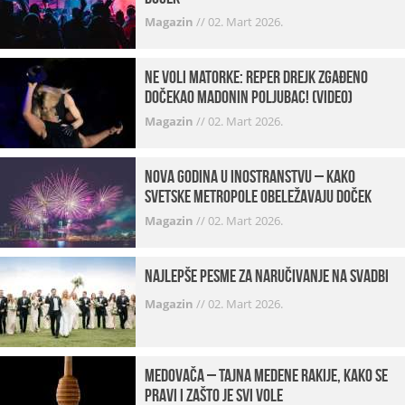
Magazin
//
02. Mart 2026.
Ne voli matorke: Reper Drejk zgađeno
dočekao Madonin poljubac! (VIDEO)
Magazin
//
02. Mart 2026.
Nova godina u inostranstvu – kako
svetske metropole obeležavaju doček
Magazin
//
02. Mart 2026.
Najlepše pesme za naručivanje na svadbi
Magazin
//
02. Mart 2026.
Medovača – tajna medene rakije, kako se
pravi i zašto je svi vole