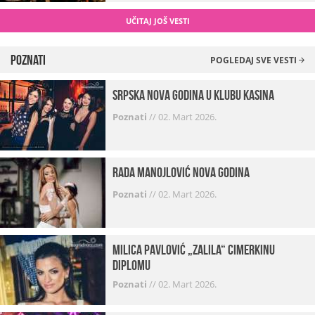
UČITAJ JOŠ VESTI
Poznati
POGLEDAJ SVE VESTI
Srpska Nova godina u klubu Kasina
Poznati
//
02. Mart 2026.
Rada Manojlović Nova godina
Poznati
//
02. Mart 2026.
Milica Pavlović „zalila“ cimerkinu
diplomu
Poznati
//
02. Mart 2026.