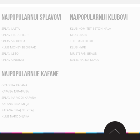
najpopularniji splavovi
najpopularniji klubovi
SPLAV LASTA
KLUB KOMITET BETON HALA
SPLAV FREESTYLER
KLUB LASTA
SPLAV SLOBODA
THE BANK KLUB
KLUB MONEY BEOGRAD
KLUB HYPE
SPLAV LETO
MR STEFAN BRAUN
SPLAV SINDIKAT
NACIONALNA KLASA
najpopularnije kafane
GRADSKA KAFANA
KAFANA TARAPANA
SPLAV NA VODI KAFANA
KAFANA ONA MOJA
KAFANA SIPAJ NE PITAJ
KLUB NARODNJAKA