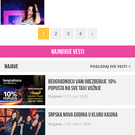
1
2
3
4
›
Najnovije vesti
Najave
POGLEDAJ SVE VESTI
beogradnocu vam obezbeđuje 10%
popusta na sve taxi vožnje
Najave
//
01. Jun 2026.
Srpska Nova godina u klubu Kasina
Najave
//
02. Mart 2026.