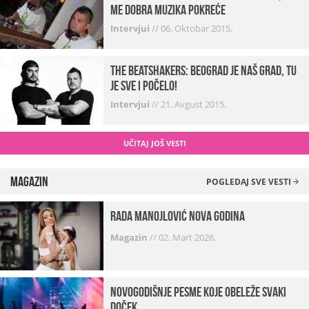
me dobra muzika pokreće
Intervjui
//
06. Oktobar 2015.
The Beatshakers: Beograd je naš grad, tu
je sve i počelo!
Intervjui
//
21. Avgust 2015.
UČITAJ JOŠ VESTI
Magazin
POGLEDAJ SVE VESTI
Rada Manojlović Nova godina
Magazin
//
02. Mart 2026.
Novogodišnje pesme koje obeleže svaki
Doček