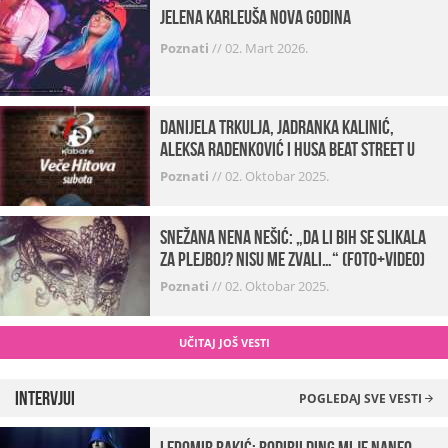
Jelena Karleuša Nova godina
Poznati
//
02. Mart 2026.
Danijela Trkulja, Jadranka Kalinić,
Aleksa Radenković i Husa Beat Street u
Kabareu 13
Poznati
//
02. Oktobar 2025.
Snežana Nena Nešić: „Da li bih se slikala
za Plejboj? Nisu me zvali…“ (FOTO+VIDEO)
Poznati
//
02. Oktobar 2025.
UČITAJ JOŠ VESTI
Intervjui
POGLEDAJ SVE VESTI