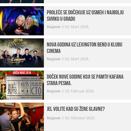
Proleće se dočekuje uz osmeh i najbolju
svirku u gradu
Najave
//
02. Mart 2026.
Nova godina uz Lexington bend u klubu
Cinema
Najave
//
02. Mart 2026.
Doček Nove godine koji se pamti! Kafana
Stara pesma.
Najave
//
25. Februar 2026.
Jel volite kad su žene glavne?
Najave
//
02. Oktobar 2025.