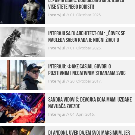
Lepomir Bakić: Bodibilding mi je naneo
više štete nego koristi!
Intervjui
//
01. Oktobar 2025.
Intervju sa DJ Architect-om : „Čovek se
nagleda svega kada je noćni život u
pitanju. U klubovima najmanje vidim
Intervjui
//
01. Oktobar 2025.
provod“
INTERVJU: Фake Casual govori o
pozitivnim i negativnim stranama svog
posla, počecima, omiljenim mestima …
Intervjui
//
20. Oktobar 2017.
Sandra Vidović: devojka koja mami uzdahe
navijača Zvezde
Intervjui
//
04. April 2016.
Dj Andoni: Uvek dajem svoj maksimum, jer