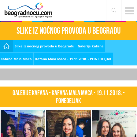
Slike iz noćnog provoda u Beogradu
Slike iz noćnog provoda u Beogradu
Galerije kafana
Kafana Mala Maca
Kafana Mala Maca - 19.11.2018. - PONEDELJAK
Galerije kafana - Kafana Mala Maca - 19.11.2018. -
PONEDELJAK