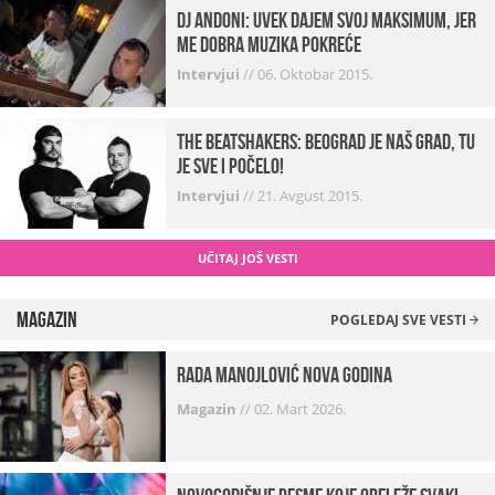
Dj Andoni: Uvek dajem svoj maksimum, jer
me dobra muzika pokreće
Intervjui
//
06. Oktobar 2015.
The Beatshakers: Beograd je naš grad, tu
je sve i počelo!
Intervjui
//
21. Avgust 2015.
UČITAJ JOŠ VESTI
Magazin
POGLEDAJ SVE VESTI
Rada Manojlović Nova godina
Magazin
//
02. Mart 2026.