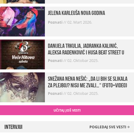
Jelena Karleuša Nova godina
Poznati
//
02. Mart 2026.
Danijela Trkulja, Jadranka Kalinić,
Aleksa Radenković i Husa Beat Street u
Kabareu 13
Poznati
//
02. Oktobar 2025.
Snežana Nena Nešić: „Da li bih se slikala
za Plejboj? Nisu me zvali…“ (FOTO+VIDEO)
Poznati
//
02. Oktobar 2025.
UČITAJ JOŠ VESTI
Intervjui
POGLEDAJ SVE VESTI