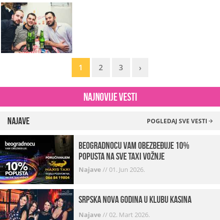
1
2
3
›
Najnovije vesti
Najave
POGLEDAJ SVE VESTI
beogradnocu vam obezbeđuje 10%
popusta na sve taxi vožnje
Najave
//
01. Jun 2026.
Srpska Nova godina u klubu Kasina
Najave
//
02. Mart 2026.