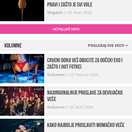
pravi i zašto je svi vole
Magazin
//
02. Mart 2026.
UČITAJ JOŠ VESTI
Kolumne
POGLEDAJ SVE VESTI
Crveni donji veš obucite za doček! Evo i
zašto ( hot fotke)
Kolumne
//
25. Februar 2026.
Najoriginalnije proslave za devojačko
veče
Kolumne
//
30. Mart 2024.
Kako najbolje proslaviti momačko veče