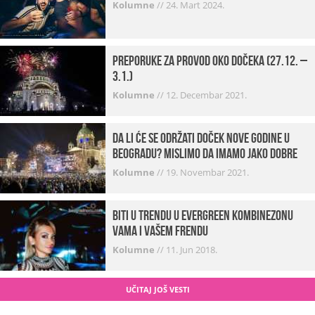
Kolumne
//
24. Mart 2024.
Preporuke za provod oko dočeka (27.12. –
3.1.)
Kolumne
//
12. Decembar 2021.
Da li će se održati doček Nove godine u
Beogradu? Mislimo da imamo jako DOBRE
VESTI!
Kolumne
//
19. Novembar 2021.
Biti u trendu u Evergreen kombinezonu
vama i vašem frendu
Kolumne
//
11. Jun 2018.
UČITAJ JOŠ VESTI