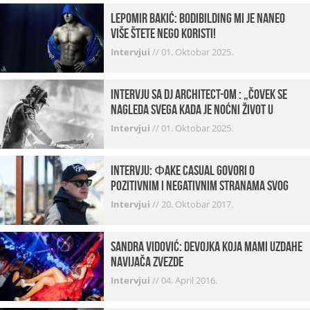
Lepomir Bakić: Bodibilding mi je naneo
više štete nego koristi!
Intervjui
//
01. Oktobar 2025.
Intervju sa DJ Architect-om : „Čovek se
nagleda svega kada je noćni život u
pitanju. U klubovima najmanje vidim
Intervjui
//
01. Oktobar 2025.
provod“
INTERVJU: Фake Casual govori o
pozitivnim i negativnim stranama svog
posla, počecima, omiljenim mestima …
Intervjui
//
20. Oktobar 2017.
Sandra Vidović: devojka koja mami uzdahe
navijača Zvezde
Intervjui
//
04. April 2016.