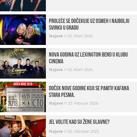
Proleće se dočekuje uz osmeh i najbolju
svirku u gradu
Najave
//
02. Mart 2026.
Nova godina uz Lexington bend u klubu
Cinema
Najave
//
02. Mart 2026.
Doček Nove godine koji se pamti! Kafana
Stara pesma.
Najave
//
25. Februar 2026.
Jel volite kad su žene glavne?
Najave
//
02. Oktobar 2025.