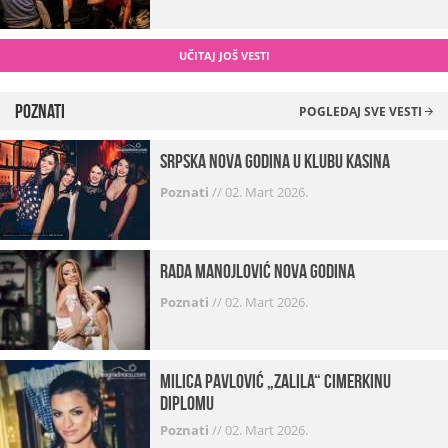
UČITAJ JOŠ VESTI
Poznati
POGLEDAJ SVE VESTI
Srpska Nova godina u klubu Kasina
Poznati
//
02. Mart 2026.
Rada Manojlović Nova godina
Poznati
//
02. Mart 2026.
Milica Pavlović „zalila“ cimerkinu
diplomu
Poznati
//
02. Mart 2026.