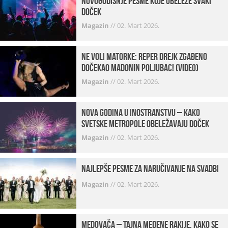
Novogodišnje pesme koje obeleže svaki
Doček
Magazin
//
02. Mart 2026.
Ne voli matorke: Reper Drejk zgađeno
dočekao Madonin poljubac! (VIDEO)
Magazin
//
02. Mart 2026.
Nova godina u inostranstvu – kako
svetske metropole obeležavaju doček
Magazin
//
02. Mart 2026.
Najlepše pesme za naručivanje na svadbi
Magazin
//
02. Mart 2026.
Medovača – tajna medene rakije, kako se